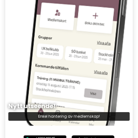
Nytt utseende!
Enkel hantering av medlemskap!