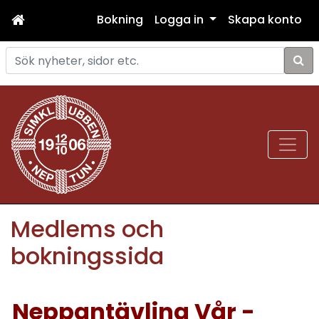
Bokning
Logga in
Skapa konto
Sök
Medlems och
bokningssida
Neppantävling Vår -