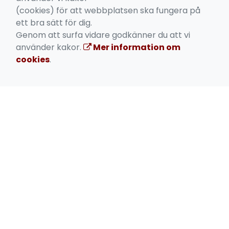
TILL VÅR HEMSIDA!
(cookies) för att webbplatsen ska fungera på
ett bra sätt för dig.
Klicka här för att komma till vår hemsida!
Genom att surfa vidare godkänner du att vi
använder kakor.
Mer information om
cookies
.
SIMKLUBBEN NEPTUN
Götgatan 107, 116 62 Stockholm
hej@skneptun.se
https://medlem.skneptun.se/
https://www.facebook.com/profile.php?
id=61550658796069