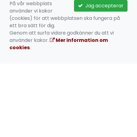
På vår webbplats
Integritetspolicy
Jag accepterar
använder vi kakor
Mer information om cookies
(cookies) för att webbplatsen ska fungera på
Stipendium för ekonomiskt stöd
ett bra sätt för dig.
Genom att surfa vidare godkänner du att vi
använder kakor.
Mer information om
cookies
.
TILL VÅR HEMSIDA!
Klicka här för att komma till vår hemsida!
SIMKLUBBEN NEPTUN
Götgatan 107, 116 62 Stockholm
hej@skneptun.se
https://medlem.skneptun.se/
https://www.facebook.com/profile.php?
id=61550658796069