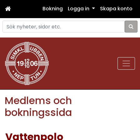
Bokning
Logga in
Skapa konto
Sök
Medlems och
bokningssida
Vattenpolo