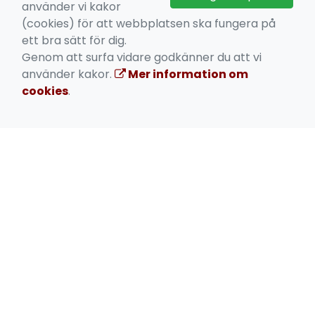
använder vi kakor
Nytt utseende!
(cookies) för att webbplatsen ska fungera på
ett bra sätt för dig.
Enkel hantering av medlemskap!
Genom att surfa vidare godkänner du att vi
använder kakor.
Mer information om
cookies
.
VIKTIGA LÄNKAR
Boka aktivitet
Kontakta oss
Medlems -och användarvillkor
Bokningsvillkor
Integritetspolicy