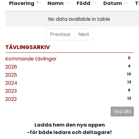
Placering
Namn
Född
Datum
T
No data available in table
Previous
Next
TÄVLINGSARKIV
Kommande tävlingar
0
2026
4
2025
10
2024
13
2023
9
2022
12
Visa alla
Ladda hem den nya appen
-för både ledare och deltagare!