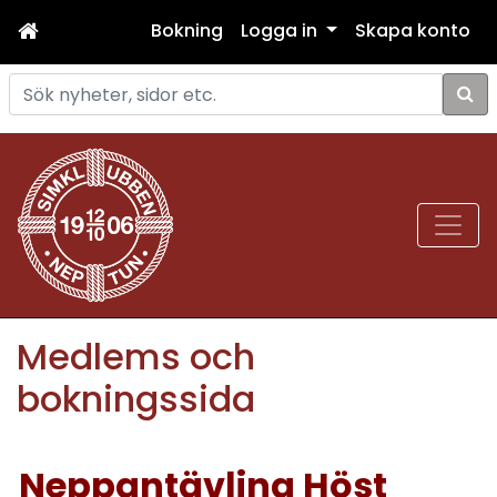
Bokning
Logga in
Skapa konto
Sök
Medlems och
bokningssida
Neppantävling Höst